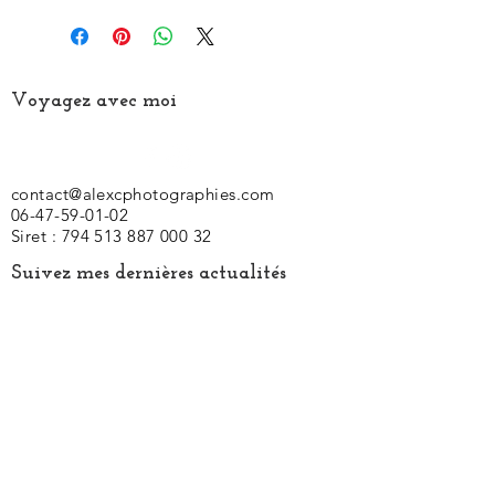
Voyagez avec moi
contact@alexcphotographies.com
06-47-59-01-02
Siret :
794 513 887 000 32
Suivez mes dernières actualités
Photographe animalier - Photographe faune
africaine - Photographe Kenya -
Stage
photos kenya - Stage photos - Voyage Kenya
- Voyage photo Kenya -
Voyage Masaï Mara
- Stage photo Masaï Mara - Stage photo
afrique - Voyage photos Masaï Mara -
Photographe animalier Kenya - Tirage photo
Lion - Voyage Masaï Mara - Safari Kenya -
Safari photos - Safari photos Kenya - Safari
Maasaï Mara - Safari Amboseli - Safari