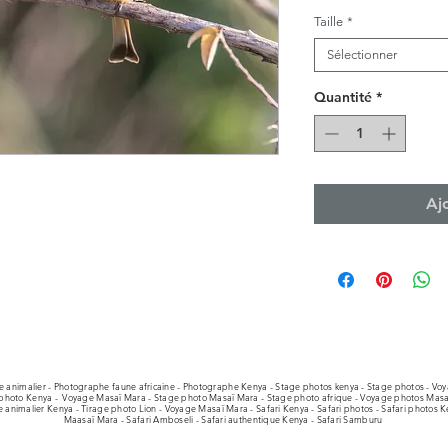
Taille
*
Sélectionner
Quantité
*
Aj
 animalier - Photographe faune africaine - Photographe Kenya -
Stage photos kenya - Stage photos - Vo
photo Kenya -
Voyage Masaï Mara - Stage photo Masaï Mara - Stage photo afrique - Voyage photos Masa
animalier Kenya - Tirage photo Lion - Voyage Masaï Mara - Safari Kenya - Safari photos - Safari photos Ke
Maasaï Mara - Safari Amboseli - Safari authentique Kenya - Safari Samburu