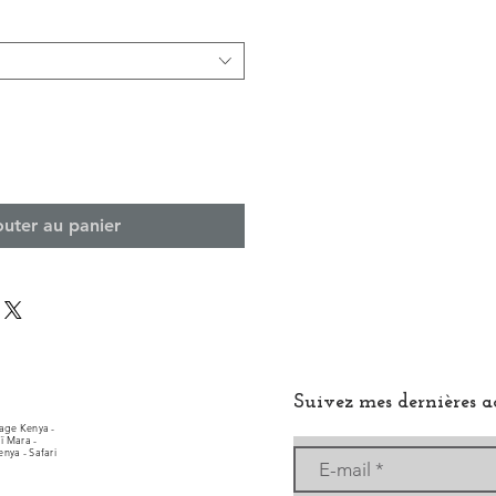
outer au panier
Suivez mes dernières a
yage Kenya -
ï Mara -
nya - Safari