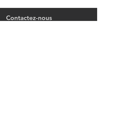
Contactez-nous
06.47.59.01.02
contact@alexcphotographies.com
Prénom
Nom de famille
E-mail